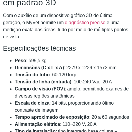
em padrão 3D
Com o auxílio de um dispositivo gráfico 3D de última
geração, o MyVet permite um
diagnóstico preciso
e uma
medição exata das áreas, tudo por meio de múltiplos pontos
de vista.
Especificações técnicas
Peso
: 599,5 kg
Dimensões (C x L x A)
: 2379 x 1239 x 1572 mm
Tensão do tubo
: 60-120 kVp
Tensão de linha (entrada)
: 100-240 Vac, 20 A
Campo de visão (FOV)
: amplo, permitindo exames de
diversas regiões anatômicas
Escala de cinza
: 14 bits, proporcionando ótimo
contraste de imagem
Tempo aproximado de exposição
: 20 a 60 segundos
Alimentação elétrica
: 110~220 V, 20 A
Tipo de instalação
: tipo integrado base coluna –