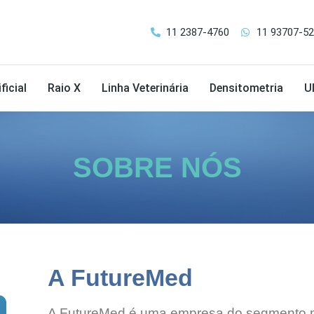
11 2387-4760
11 93707-5
ficial
Raio X
Linha Veterinária
Densitometria
U
SOBRE NÓS
A FutureMed
A FutureMed é uma empresa do segmento m