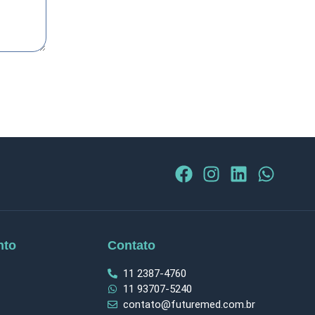
nto
Contato
11 2387-4760
11 93707-5240
contato@futuremed.com.br