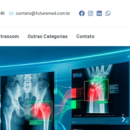
240
contato@futuremed.com.br
ltrassom
Outras Categorias
Contato