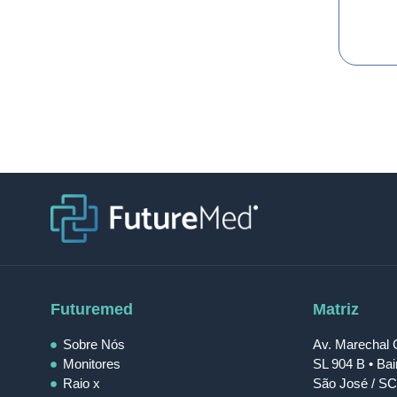
Futuremed
Matriz
Sobre Nós
Av. Marechal 
Monitores
SL 904 B • Ba
Raio x
São José / SC