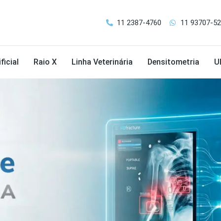
11 2387-4760
11 93707-5
ficial
Raio X
Linha Veterinária
Densitometria
U