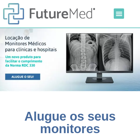
Inteligência Artificial
Linha Veterinária
Outras Categorias
Alugue os seus
monitores