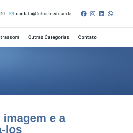
240
contato@futuremed.com.br
ltrassom
Outras Categorias
Contato
e imagem e a
-los