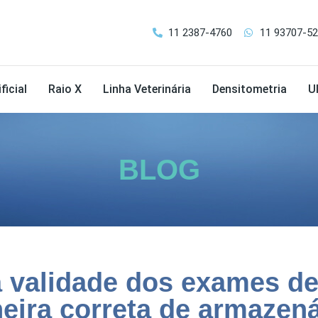
11 2387-4760
11 93707-5
ficial
Raio X
Linha Veterinária
Densitometria
U
BLOG
a validade dos exames d
eira correta de armazená