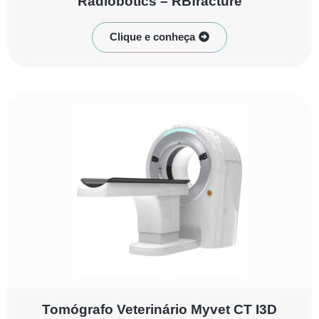
Radiobotics – RBfracture
Clique e conheça
Tomógrafo Veterinário Myvet CT I3D