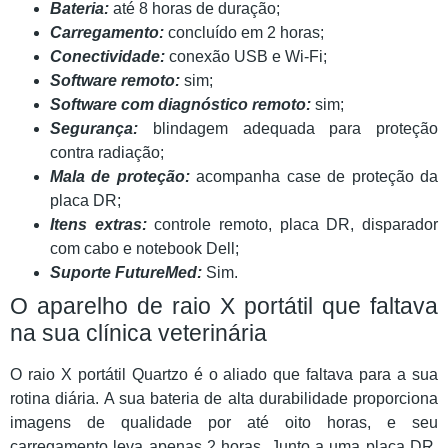
Bateria:
até 8 horas de duração;
Carregamento:
concluído em 2 horas;
Conectividade:
conexão USB e Wi-Fi;
Software remoto:
sim;
Software com diagnóstico remoto:
sim;
Segurança:
blindagem adequada para proteção
contra radiação;
Mala de proteção:
acompanha case de proteção da
placa DR;
Itens extras:
controle remoto, placa DR, disparador
com cabo e notebook Dell;
Suporte FutureMed:
Sim.
O aparelho de raio X portátil que faltava
na sua clínica veterinária
O raio X portátil Quartzo é o aliado que faltava para a sua
rotina diária. A sua bateria de alta durabilidade proporciona
imagens de qualidade por até oito horas, e seu
carregamento leva apenas 2 horas. Junto a uma placa DR,